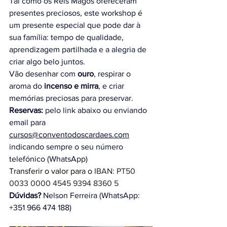
Tal como os Reis Magos ofereceram 
presentes preciosos, este workshop é 
um presente especial que pode dar à 
sua família: tempo de qualidade, 
aprendizagem partilhada e a alegria de 
criar algo belo juntos.
Vão desenhar com 
ouro
, respirar o 
aroma do 
incenso e mirra
, e criar 
memórias preciosas para preservar.
Reservas: 
pelo link abaixo ou enviando 
email para 
cursos@conventodoscardaes.com
indicando sempre o seu número 
telefónico (WhatsApp)
Transferir o valor para o 
IBAN: PT50 
0033 0000 4545 9394 8360 5
Dúvidas?
 Nelson Ferreira (WhatsApp: 
+351 966 474 188)